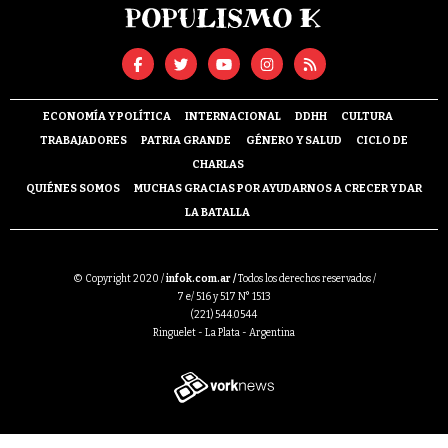
ECONOMÍA Y POLÍTICA
INTERNACIONAL
DDHH
CULTURA
TRABAJADORES
PATRIA GRANDE
GÉNERO Y SALUD
CICLO DE
CHARLAS
QUIÉNES SOMOS
MUCHAS GRACIAS POR AYUDARNOS A CRECER Y DAR
LA BATALLA
© Copyright 2020 /
infok.com.ar /
Todos los derechos reservados /
7 e/ 516 y 517 N° 1513
(221) 544.0544
Ringuelet - La Plata - Argentina