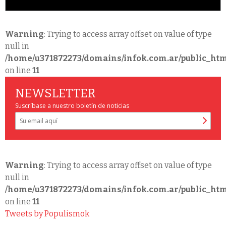
Warning
: Trying to access array offset on value of type
null in
/home/u371872273/domains/infok.com.ar/public_htm
on line
11
NEWSLETTER
Suscríbase a nuestro boletín de noticias
Warning
: Trying to access array offset on value of type
null in
/home/u371872273/domains/infok.com.ar/public_htm
on line
11
Tweets by Populismok