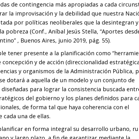
didas de contingencia más apropiadas a cada circuns
ar la improvisación y la debilidad que nuestra Naci
ada por políticas neoliberales que la desintegran y
a pobreza (Conf., Aníbal Jesús Stella, “Aportes desd
ino” , Buenos Aires, junio 2019, pág. 55).
ble tener presente a la planificación como “herramie
concepción y de acción (direccionalidad estratégica
encias y organismos de la Administración Pública, 
e dotará a aquella de un modelo y un conjunto de
 diseñadas para lograr la consistencia buscada entr
tratégicos del gobierno y los planes definidos para c
cionales, de forma tal que haya coherencia con el
 cada una de ellas.
planificar en forma integral su desarrollo urbano, ru
iano y largo plazo, a fin de garantizar mediante la