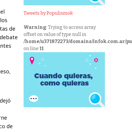
el
Tweets by Populismok
los
Warning
: Trying to access array
tas de
offset on value of type null in
o debate
/home/u371872273/domains/infok.com.ar/pu
entes
on line
11
reso,
 dejó
rne
rco de