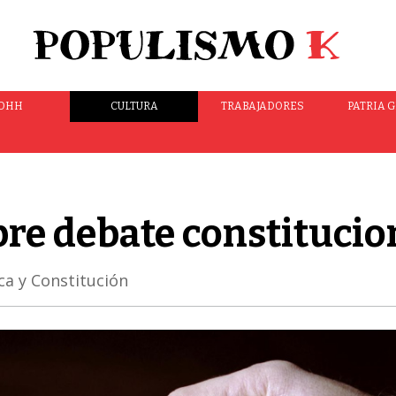
DHH
CULTURA
TRABAJADORES
PATRIA 
re debate constitucio
ca y Constitución