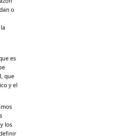
razón
dan o
e
 la
 que es
be
l, que
co y el
ismos
s
y los
definir