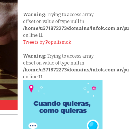
Warning
: Trying to access array
offset on value of type null in
/home/u371872273/domains/infok.com.ar/pu
on line
11
Tweets by Populismok
Warning
: Trying to access array
offset on value of type null in
/home/u371872273/domains/infok.com.ar/pu
on line
11
Jaque mate