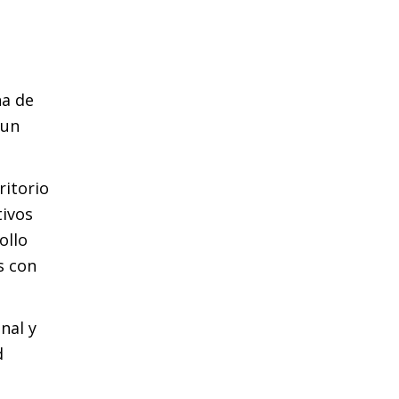
ha de
 un
ritorio
tivos
ollo
s con
nal y
d