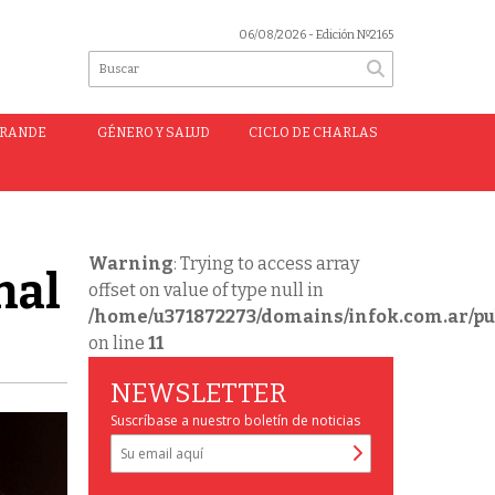
06/08/2026
- Edición Nº2165
GRANDE
GÉNERO Y SALUD
CICLO DE CHARLAS
Warning
: Trying to access array
nal
offset on value of type null in
/home/u371872273/domains/infok.com.ar/pu
on line
11
NEWSLETTER
Suscríbase a nuestro boletín de noticias