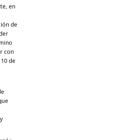
te, en
ción de
nder
amino
ir con
 10 de
de
 que
 y