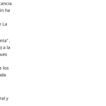
tancia.
ón ha
e La
nta” ,
) a la
pues
e los
ada
ral y