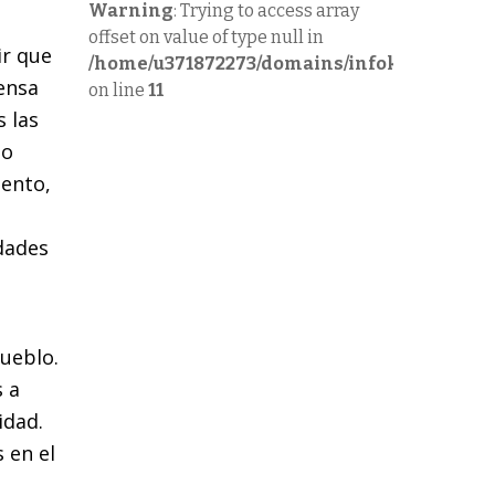
Warning
: Trying to access array
offset on value of type null in
ir que
/home/u371872273/domains/infok.com.ar/pu
iensa
on line
11
 las
 o
iento,
idades
pueblo.
s a
idad.
 en el